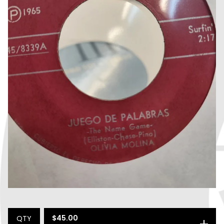
$
45.00
QTY